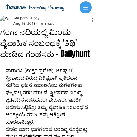
Daaman
Promoting Harmony
Anupam Dubey
Aug 15, 2018
1 min read
ಗಂಗಾ ನದಿಯಲ್ಲಿ ಮಿಂದು
ವೈವಾಹಿಕ ಸಂಬಂಧಕ್ಕೆ 'ತಿಥಿ'
ಮಾಡಿದ ಗಂಡಸರು - Dailyhunt
ವಾರಾಣಸಿ (ಉತ್ತರ ಪ್ರದೇಶ), ಆಗಸ್ಟ್ 15: 
ಸ್ತ್ರೀವಾದದ ವಿರುದ್ಧ ವಿಶಿಷ್ಟವಾಗಿ ಪ್ರತಿಭಟನೆ 
ನಡೆಸಿದ ಘಟನೆ ವಾರಾಣಸಿಯ ಮಣಿಕರ್ಣಿಕಾ 
ಘಟ್ಟದಲ್ಲಿ ವರದಿಯಾಗಿದೆ. ಸ್ತ್ರೀವಾದದ ವಿರುದ್ಧ 
ಪ್ರತಿಭಟನೆ ನಡೆಸಿದವರು ಪುರುಷರು. ಇವರಿಗೆ 
ಅದೇನು ಸಿಟ್ಟಿತ್ತೋ ತಮ್ಮ 'ವೈವಾಹಿಕ ಸಂಬಂಧ'ದ 
ಅಂತ್ಯಕ್ರಿಯೆ ಮಾಡಿ, ತಮ್ಮ ಆಕ್ರೋಶ 
ಹೊರಹಾಕಿದ್ದಾರೆ.
ದೇಶದ ನಾನಾ ಭಾಗಗಳಿಂದ ಬಂದಿದ್ದ ನೂರೈವತ್ತು 
ಮಂದಿ ಮಣಿಕರ್ಣಿಕಾ ಸ್ನಾನ ಘಟ್ಟದ ಬಳಿ 